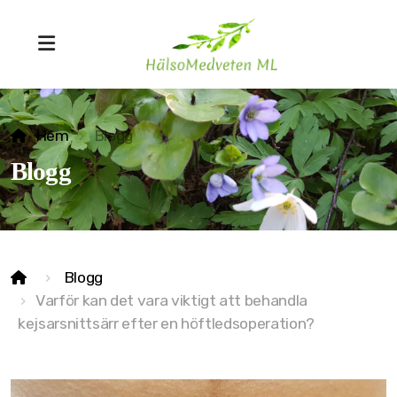
Hem
Blogg
Blogg
MSTR® Ärrvävnadsteknik
Blogg
Bowenterapi
Varför kan det vara viktigt att behandla
Lifewave ljusterapi
kejsarsnittsärr efter en höftledsoperation?
Biopatisk kinesiolgi
Friskvårdskinesiologi