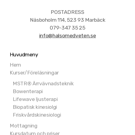
POSTADRESS
Näsboholm 114, 523 93 Marbäck
079-347 35 25
info@halsomedveten.se
Huvudmeny
Hem
Kurser/Föreläsningar
MSTR® Ärrvävnadsteknik
Bowenterapi
Lifewave ljusterapi
Biopatisk kinesiolgi
Friskvårdskinesiologi
Mottagning
Kursdatum och priser