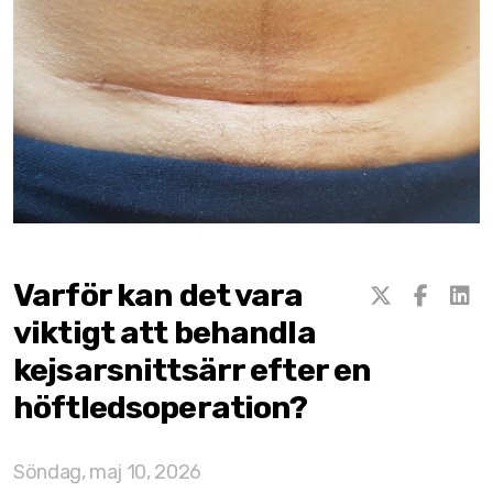
Varför kan det vara
viktigt att behandla
kejsarsnittsärr efter en
Flor Essence
höftledsoperation?
Lifewave ljusterapi
Söndag, maj 10, 2026
Vidafy gurkmeja