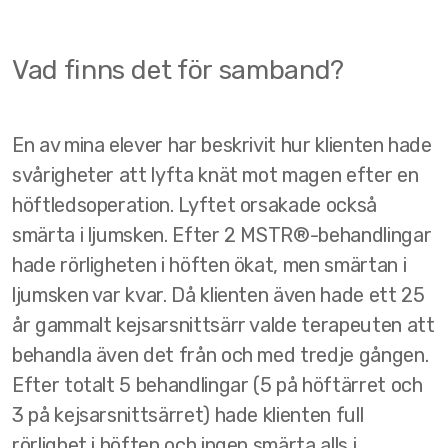
Flavon
Vad finns det för samband?
NHT Global
En av mina elever har beskrivit hur klienten hade
svårigheter att lyfta knät mot magen efter en
höftledsoperation. Lyftet orsakade också
smärta i ljumsken. Efter 2 MSTR®-behandlingar
hade rörligheten i höften ökat, men smärtan i
ljumsken var kvar. Då klienten även hade ett 25
år gammalt kejsarsnittsärr valde terapeuten att
behandla även det från och med tredje gången.
Efter totalt 5 behandlingar (5 på höftärret och
3 på kejsarsnittsärret) hade klienten full
rörlighet i höften och ingen smärta alls i