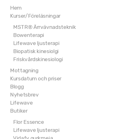
Hem
Kurser/Föreläsningar
MSTR® Ärrvävnadsteknik
Bowenterapi
Lifewave ljusterapi
Biopatisk kinesiolgi
Friskvårdskinesiologi
Mottagning
Kursdatum och priser
Blogg
Nyhetsbrev
Lifewave
Butiker
Flor Essence
Lifewave ljusterapi
Vidafy gurkmeja