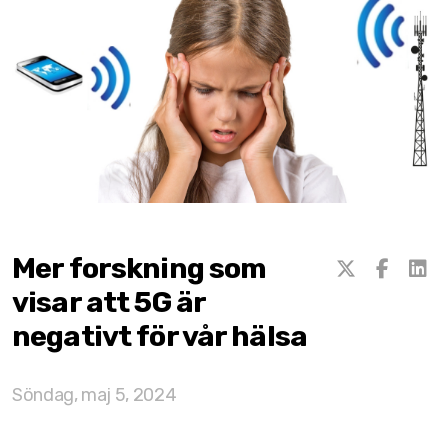
Mer forskning som
visar att 5G är
negativt för vår hälsa
Flor Essence
Söndag, maj 5, 2024
Lifewave ljusterapi
Vidafy gurkmeja