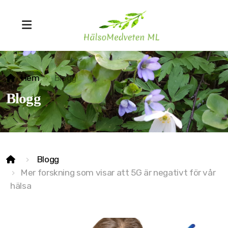
Hem
Blogg
Blogg
MSTR® Ärrvävnadsteknik
Blogg
Bowenterapi
Mer forskning som visar att 5G är negativt för vår
Lifewave ljusterapi
hälsa
Biopatisk kinesiolgi
Friskvårdskinesiologi