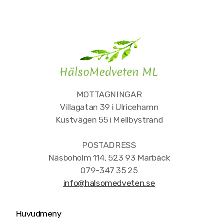
MOTTAGNINGAR
Villagatan 39 i Ulricehamn
Kustvägen 55 i Mellbystrand
POSTADRESS
Näsboholm 114, 523 93 Marbäck
079-347 35 25
info@halsomedveten.se
Huvudmeny